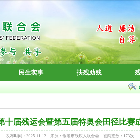
民生实事
扶残助残
第十届残运会暨第五届特奥会田径比赛
发布时间：2025-11-12 来源：铜陵市残疾人联合会 被阅览数：
173
次